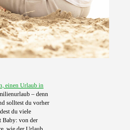
 einen Urlaub in
amilienurlaub
–
denn
d solltest du vorher
dest du viele
t Baby: von der
re, wie der Urlaub