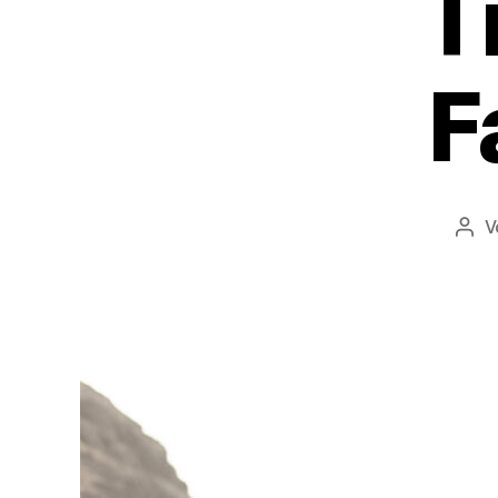
T
F
V
Beit