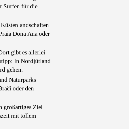
r Surfen für die
 Küstenlandschaften
 Praia Dona Ana oder
rt gibt es allerlei
stipp: In Nordjütland
ord gehen.
und Naturparks
Brači oder den
n großartiges Ziel
szeit mit tollem