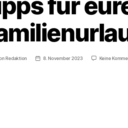
ipps für eur
amilienurla
on
Redaktion
8. November 2023
Keine Komme
ragsautor
Beitragsdatum