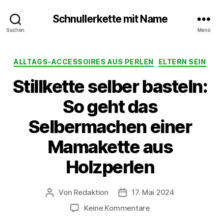
Schnullerkette mit Name
Suchen
Menü
Kategorien
ALLTAGS-ACCESSOIRES AUS PERLEN
ELTERN SEIN
Stillkette selber basteln:
So geht das
Selbermachen einer
Mamakette aus
Holzperlen
Von
Redaktion
17. Mai 2024
Beitragsautor
Beitragsdatum
zu
Keine Kommentare
Stillkette