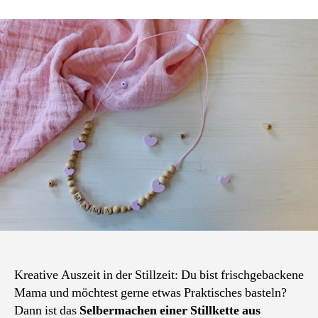
selber
basteln:
So
geht
das
Selbermachen
einer
Mamakette
aus
Holzperlen
Kreative Auszeit in der Stillzeit: Du bist frischgebackene
Mama und möchtest gerne etwas Praktisches basteln?
Dann ist das
Selbermachen einer Stillkette aus