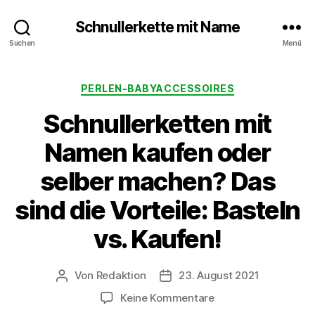
Schnullerkette mit Name
Suchen
Menü
Kategorien
PERLEN-BABYACCESSOIRES
Schnullerketten mit
Namen kaufen oder
selber machen? Das
sind die Vorteile: Basteln
vs. Kaufen!
Von
Redaktion
23. August 2021
Beitragsautor
Beitragsdatum
zu
Keine Kommentare
Schnullerketten