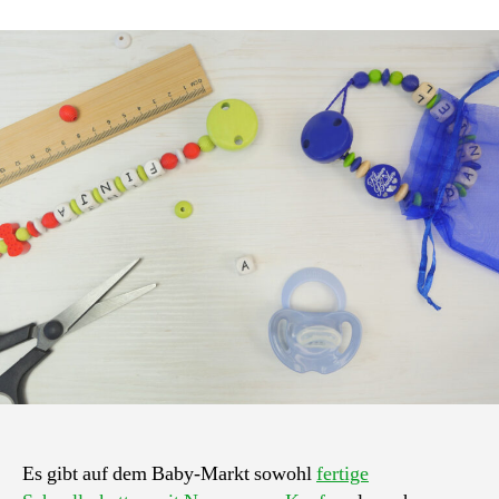
mit
Namen
kaufen
oder
selber
machen?
Das
sind
die
Vorteile:
Basteln
vs.
Kaufen!
Es gibt auf dem Baby-Markt sowohl
fertige